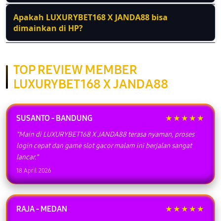
LUXURYBET168 X JANDA88 menyediakan fitur
deposit QRIS, akses APK ringan, permainan slot
Apakah LUXURYBET168 X JANDA88 bisa
gacor malam ini, bonus harian, dan berbagai
dimainkan di HP?
provider populer dengan peluang maxwin menarik.
Tentu saja, LUXURYBET168 X JANDA88 sudah
mendukung versi mobile dan APK sehingga pemain
dapat menikmati permainan slot gacor kapan saja
TOP REVIEW MEMBER
melalui smartphone Android maupun iPhone.
LUXURYBET168 X JANDA88
SUSANTO - BANDUNG
★★★★★
"Main di LUXURYBET168 X JANDA88 terasa nyaman, proses
login cepat dan game slot gacor malam ini berjalan sangat
lancar."
18 April 2026
RAJA - MEDAN
★★★★★