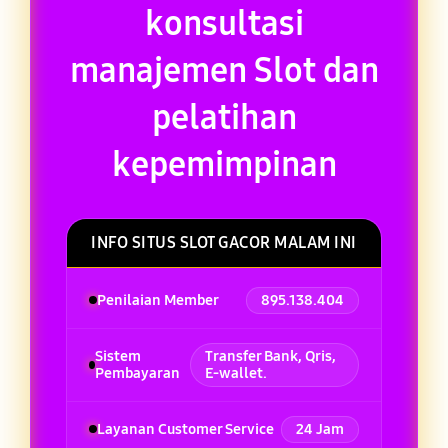
konsultasi
manajemen Slot dan
pelatihan
kepemimpinan
INFO SITUS SLOT GACOR MALAM INI
Penilaian Member
895.138.404
Sistem
Transfer Bank, Qris,
Pembayaran
E-wallet.
Layanan Customer Service
24 Jam