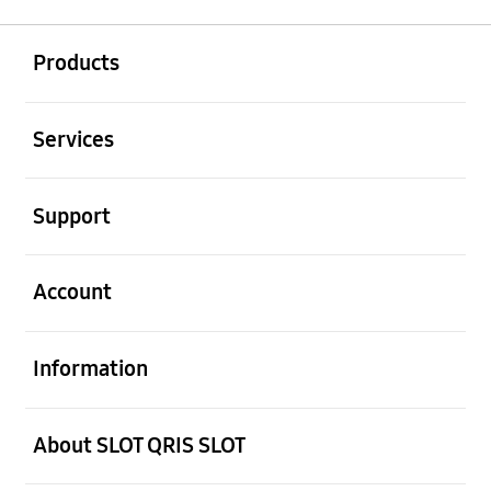
Buka
Footer Navigation
Products
Buka
Services
Buka
Support
Buka
Account
Buka
Information
Buka
About SLOT QRIS SLOT