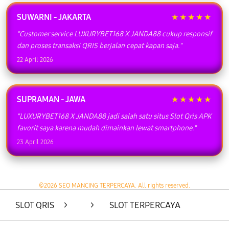
SUWARNI - JAKARTA
★★★★★
"Customer service LUXURYBET168 X JANDA88 cukup responsif
dan proses transaksi QRIS berjalan cepat kapan saja."
22 April 2026
SUPRAMAN - JAWA
★★★★★
"LUXURYBET168 X JANDA88 jadi salah satu situs Slot Qris APK
favorit saya karena mudah dimainkan lewat smartphone."
23 April 2026
©2026 SEO MANCING TERPERCAYA. All rights reserved.
SLOT QRIS
>
>
SLOT TERPERCAYA