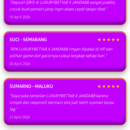
"Deposit QRIS di LUXURYBET168 X JANDA88 sangat praktis,
cocok buat pemain yang ingin akses cepat tanpa ribet."
19 April 2026
SUCI - SEMARANG
★★★★★
"APK LUXURYBET168 X JANDA88 ringan dipakai di HP dan
pilihan game slot gacornya cukup lengkap setiap hari."
20 April 2026
SUMARNO - MALUKU
★★★★★
"Saya suka tampilan LUXURYBET168 X JANDA88 karena
simpel dan responsif, bermain slot jadi lebih nyaman tanpa
lag."
21 April 2026