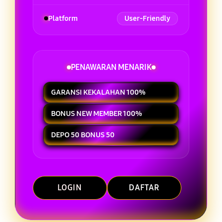
Platform
User-Friendly
PENAWARAN MENARIK
GARANSI KEKALAHAN 100%
BONUS NEW MEMBER 100%
DEPO 50 BONUS 50
LOGIN
DAFTAR