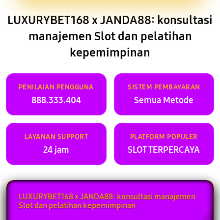
Layer Popup Close
LUXURYBET168 x JANDA88: konsultasi
manajemen Slot dan pelatihan
kepemimpinan
PENILAIAN PENGGUNA
SISTEM PEMBAYARAN
888.333.404
Semua Metode
LAYANAN SUPPORT
PLATFORM POPULER
24 jam
SLOT TERPERCAYA
LUXURYBET168 x JANDA88: konsultasi manajemen
Slot dan pelatihan kepemimpinan